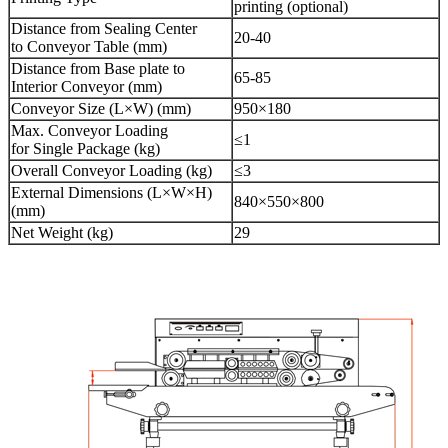
printing (optional)
Distance from Sealing Center
20-40
to Conveyor Table (mm)
Distance from Base plate to
65-85
Interior Conveyor (mm)
Conveyor Size (L×W) (mm)
950×180
Max. Conveyor Loading
≤1
for Single Package (kg)
Overall Conveyor Loading (kg)
≤3
External Dimensions (L×W×H)
840×550×800
(mm)
Net Weight (kg)
29